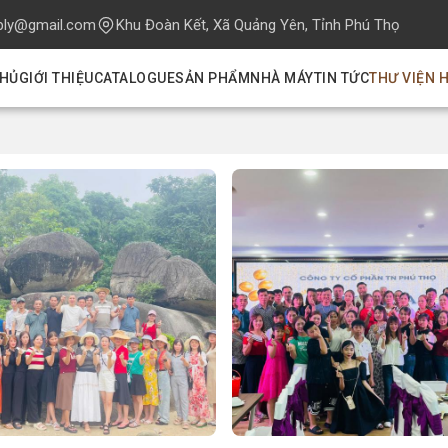
ply@gmail.com
Khu Đoàn Kết, Xã Quảng Yên, Tỉnh Phú Thọ
CHỦ
GIỚI THIỆU
CATALOGUE
SẢN PHẨM
NHÀ MÁY
TIN TỨC
THƯ VIỆN 