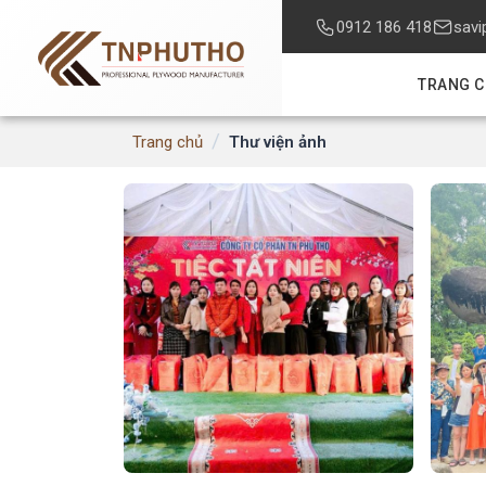
0912 186 418
savi
TRANG 
/
Thư viện ảnh
Trang chủ