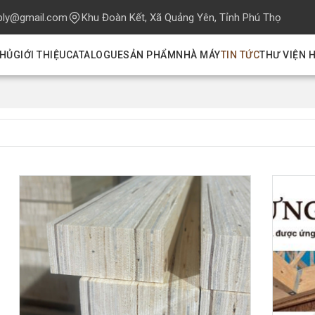
ply@gmail.com
Khu Đoàn Kết, Xã Quảng Yên, Tỉnh Phú Thọ
CHỦ
GIỚI THIỆU
CATALOGUE
SẢN PHẨM
NHÀ MÁY
TIN TỨC
THƯ VIỆN 