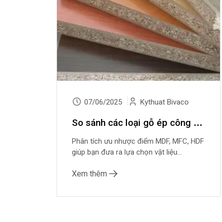
07/06/2025
Kythuat Bivaco
S
o sánh các loại gỗ ép công nghiệp phổ biến (MDF, MFC, HDF) – Nên chọn loại nào?
Phân tích ưu nhược điểm MDF, MFC, HDF
giúp bạn đưa ra lựa chọn vật liệu...
Xem thêm