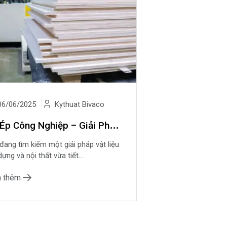
6/06/2025
Kythuat Bivaco
G
ỗ Ép Công Nghiệp – Giải Pháp Vật Liệu Tiết Kiệm, Bền Đẹp Cho Mọi Công Trình
đang tìm kiếm một giải pháp vật liệu
dựng và nội thất vừa tiết...
 thêm