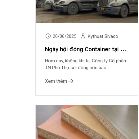
20/06/2025
Kythuat Bivaco
N
gày hội đóng Container tại TN Phú Thọ: Sẵn sàng vươn ra thế giới!
Hôm nay, không khí tại Công ty Cổ phần
TN Phú Thọ sôi động hơn bao...
Xem thêm