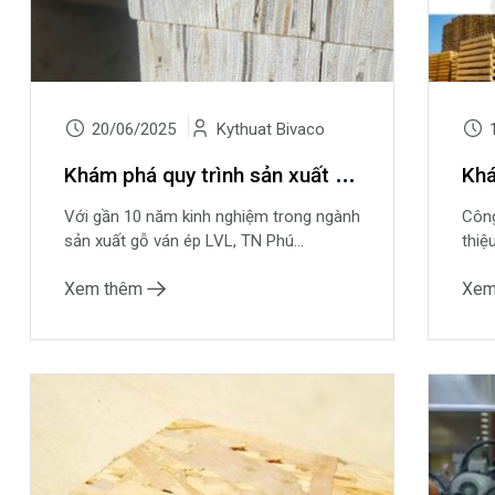
20/06/2025
Kythuat Bivaco
1
K
hám phá quy trình sản xuất gỗ ép LVL tại TN Phú Thọ
Với gần 10 năm kinh nghiệm trong ngành
Công
sản xuất gỗ ván ép LVL, TN Phú...
thiệ
Xem thêm
Xem