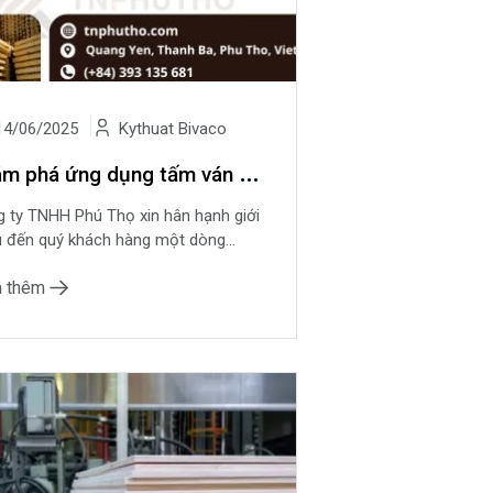
4/06/2025
Kythuat Bivaco
K
hám phá ứng dụng tấm ván LVL - Giải pháp vật liệu hiện đại cho xây dựng & nội thất
 ty TNHH Phú Thọ xin hân hạnh giới
u đến quý khách hàng một dòng...
 thêm