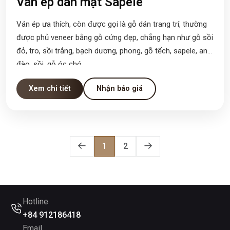
Ván ép dán mặt Sapele
Ván ép ưa thích, còn được gọi là gỗ dán trang trí, thường
được phủ veneer bằng gỗ cứng đẹp, chẳng hạn như gỗ sồi
đỏ, tro, sồi trắng, bạch dương, phong, gỗ tếch, sapele, anh
đào, sồi, gỗ óc chó.
Xem chi tiết
Nhận báo giá
1
2
Hotline
+84 912186418
Email