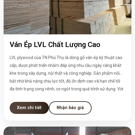
Ván Ép LVL Chất Lượng Cao
LVL plywood của TN Phú Thọ là dòng gỗ ván ép kỹ thuật cao
cấp, được phát triển nhằm đáp ứng nhu cầu ngày càng khắt
khe trong xây dựng, nội thất và công nghiệp. Sản phẩm nổi
bật nhờ khả năng chịu lực tốt, độ ổn định cao và hạn chế tối
đa tình trạng cong vênh, co ngót trong quá trình sử dụng. Với
định hướng chất lượng làm nền tảng, LVL plywood không chỉ
là vật liệu thay thế hiệu quả cho gỗ tự nhiên mà còn mang lại
Xem chi tiết
Nhận báo giá
giá trị sử dụng lâu dài và bền vững.