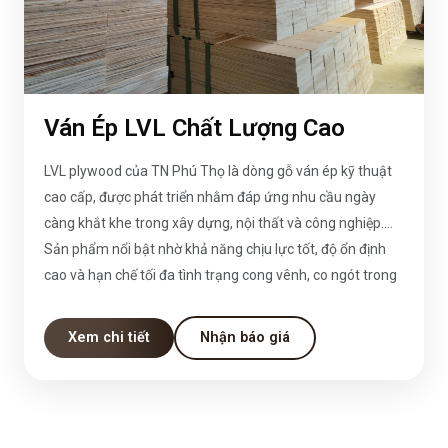
Ván Ép LVL Chất Lượng Cao
LVL plywood của TN Phú Thọ là dòng gỗ ván ép kỹ thuật
cao cấp, được phát triển nhằm đáp ứng nhu cầu ngày
càng khắt khe trong xây dựng, nội thất và công nghiệp.
Sản phẩm nổi bật nhờ khả năng chịu lực tốt, độ ổn định
cao và hạn chế tối đa tình trạng cong vênh, co ngót trong
quá trình sử dụng. Với định hướng chất lượng làm nền
tảng, LVL plywood không chỉ là vật liệu thay thế hiệu quả
Xem chi tiết
Nhận báo giá
cho gỗ tự nhiên mà còn mang lại giá trị sử dụng lâu dài và
bền vững.