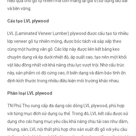
hiệu quả cho gỗ tự nhiên mà còn mang lại giá trị sử dụng lâu dài
và bền vững.
Cấu tạo LVL plywood
LVL (Laminated Veneer Lumber) plywood được cấu tạo từ nhiều
lớp veneer gỗ tự nhiên mỏng, được bóc tách và sắp xếp theo
cùng một hướng vân gỗ. Các lớp này được liên kết bằng keo
chuyên dụng và ép dưới nhiệt độ, áp suất cao, tạo nên một khối
vật liệu đồng nhất với khả năng chịu lực vượt trội. Nhờ cấu trúc
này, sản phẩm có độ cứng cao, ít biến dạng và đảm bảo tính ổn
định kích thước trong nhiều điều kiện môi trường khác nhau.
Phân loại LVL plywood
TN Phú Thọ cung cấp đa dạng các dòng LVL plywood, phù hợp
với từng mục đích sử dụng cụ thể. Trong đó, LVL kết cấu được sử
dụng cho các hạng mục yêu cầu khả năng chịu tải cao như dầm,
khung, sàn; LVL nội thất phù hợp cho sản xuất đồ gỗ với yêu cầu