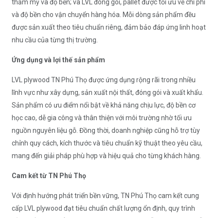
thẩm mỹ và độ bền; và LVL đóng gói, pallet được tối ưu về chi phí
và độ bền cho vận chuyển hàng hóa. Mỗi dòng sản phẩm đều
được sản xuất theo tiêu chuẩn riêng, đảm bảo đáp ứng linh hoạt
nhu cầu của từng thị trường.
Ứng dụng và lợi thế sản phẩm
LVL plywood TN Phú Thọ được ứng dụng rộng rãi trong nhiều
lĩnh vực như xây dựng, sản xuất nội thất, đóng gói và xuất khẩu.
Sản phẩm có ưu điểm nổi bật về khả năng chịu lực, độ bền cơ
học cao, dễ gia công và thân thiện với môi trường nhờ tối ưu
nguồn nguyên liệu gỗ. Đồng thời, doanh nghiệp cũng hỗ trợ tùy
chỉnh quy cách, kích thước và tiêu chuẩn kỹ thuật theo yêu cầu,
mang đến giải pháp phù hợp và hiệu quả cho từng khách hàng.
Cam kết từ TN Phú Thọ
Với định hướng phát triển bền vững, TN Phú Thọ cam kết cung
cấp LVL plywood đạt tiêu chuẩn chất lượng ổn định, quy trình