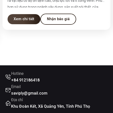
ra vật liệu có độ ổn định cao, chịu lực tốt và ít cong vênh. Phù
hợp sử dụng trong ngành xây dựng, sản xuất nội thất, cửa,
khung, pallet, và nhiều ứng dụng kỹ thuật khác.
Xem chi tiết
Nhận báo giá
Hotline
+84 912186418
Email
saviply@gmail.com
Địa chỉ
Khu Đoàn Kết, Xã Quảng Yên, Tỉnh Phú Thọ