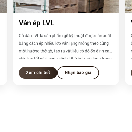
Ván ép LVL
Gỗ dán LVL là sản phẩm gỗ kỹ thuật được sản xuất
bằng cách ép nhiều lớp ván lạng mỏng theo cùng
,
một hướng thớ gỗ, tạo ra vật liệu có độ ổn định cao,
chịu lực tốt và ít cong vênh. Phù hợp sử dụng trong
ngành xây dựng, sản xuất nội thất, cửa, khung,
Xem chi tiết
Nhận báo giá
pallet, và nhiều ứng dụng kỹ thuật khác.