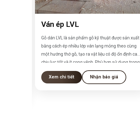
g Cao
Ván ép LVL
 ván ép kỹ
Gỗ dán LVL là sản phẩm gỗ kỹ thuật được sản xuất
áp ứng nhu
bằng cách ép nhiều lớp ván lạng mỏng theo cùng
 nội thất và
một hướng thớ gỗ, tạo ra vật liệu có độ ổn định cao
 năng chịu
chịu lực tốt và ít cong vênh. Phù hợp sử dụng trong
 tình trạng
ngành xây dựng, sản xuất nội thất, cửa, khung,
Xem chi tiết
Nhận báo giá
ụng. Với
pallet, và nhiều ứng dụng kỹ thuật khác.
VL plywood
ho gỗ tự
u dài và