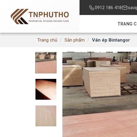
0912 186 418
savi
TRANG 
/
/
Ván ép Bintangor
Trang chủ
Sản phẩm