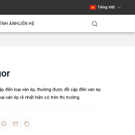
Tiếng Việt
HÌNH ẢNH
LIÊN HỆ
gor
p đến loại ván ép, thường được đề cập đến ván ép
ại ván ép rẻ nhất hiện có trên thị trường.