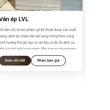
Ván ép LVL
Ván É
Gỗ dán LVL là sản phẩm gỗ kỹ thuật được sản xuất
LVL plywoo
bằng cách ép nhiều lớp ván lạng mỏng theo cùng
thuật cao 
một hướng thớ gỗ, tạo ra vật liệu có độ ổn định cao,
cầu ngày cà
chịu lực tốt và ít cong vênh. Phù hợp sử dụng trong
công nghiệ
ngành xây dựng, sản xuất nội thất, cửa, khung,
lực tốt, độ 
Xem chi tiết
Nhận báo giá
pallet, và nhiều ứng dụng kỹ thuật khác.
cong vênh, 
định hướng
Xem chi
không chỉ là
nhiên mà cò
bền vững.