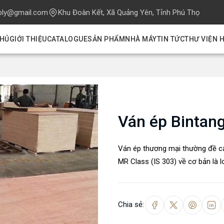
ply@gmail.com
Khu Đoàn Kết, Xã Quảng Yên, Tỉnh Phú Thọ
CHỦ
GIỚI THIỆU
CATALOGUE
SẢN PHẨM
NHÀ MÁY
TIN TỨC
THƯ VIỆN 
Ván ép Bintan
Ván ép thương mại thường đề cậ
MR Class (IS 303) về cơ bản là lo
Chia sẻ: