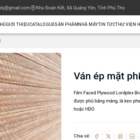
ply@gmail.com
Khu Đoàn Kết, Xã Quảng Yên, Tỉnh Phú Thọ
CHỦ
GIỚI THIỆU
CATALOGUE
SẢN PHẨM
NHÀ MÁY
TIN TỨC
THƯ VIỆN 
1
Ván ép mặt ph
Film Faced Plywood Lordplex Br
được phủ bằng màng, là keo phe
hoặc HDO.
Chia sẻ: