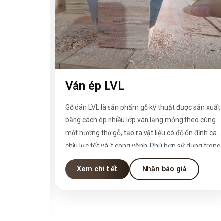
Ván ép LVL
ợc sản xuất
Gỗ dán LVL là sản phẩm gỗ kỹ thuật được sản xuất
theo cùng
bằng cách ép nhiều lớp ván lạng mỏng theo cùng
ổn định cao,
một hướng thớ gỗ, tạo ra vật liệu có độ ổn định cao
 dụng trong
chịu lực tốt và ít cong vênh. Phù hợp sử dụng trong
 khung,
ngành xây dựng, sản xuất nội thất, cửa, khung,
Xem chi tiết
Nhận báo giá
pallet, và nhiều ứng dụng kỹ thuật khác.