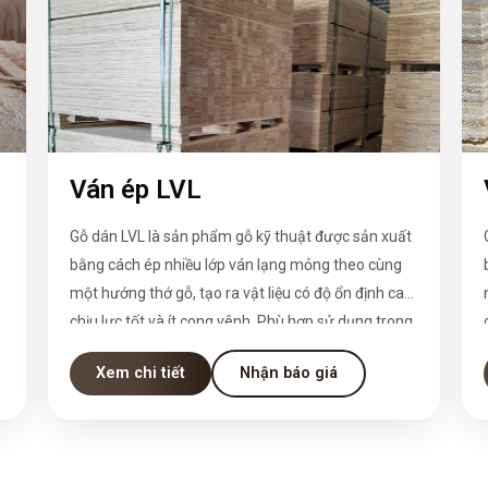
Ván ép LVL
Gỗ dán LVL là sản phẩm gỗ kỹ thuật được sản xuất
bằng cách ép nhiều lớp ván lạng mỏng theo cùng
,
một hướng thớ gỗ, tạo ra vật liệu có độ ổn định cao,
chịu lực tốt và ít cong vênh. Phù hợp sử dụng trong
ngành xây dựng, sản xuất nội thất, cửa, khung,
Xem chi tiết
Nhận báo giá
pallet, và nhiều ứng dụng kỹ thuật khác.