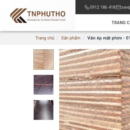
0912 186 418
savi
TRANG 
/
/
Ván ép mặt phim - 0
Trang chủ
Sản phẩm