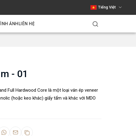
Tiếng Việt
HÌNH ẢNH
LIÊN HỆ
im - 01
and Full Hardwood Core là một loại ván ép veneer
nolic (hoặc keo khác) giấy tẩm và khác với MDO